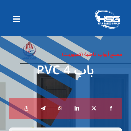
Ski
t
conten
مصنع أبواب داخلية (كمبوزيت)
باب PVC 4