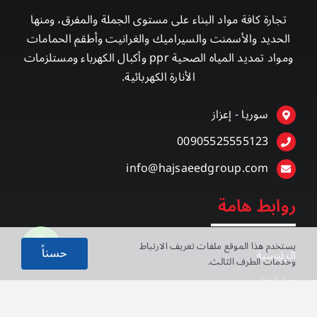
تجارة كافة مواد البناء على مستوى الجملة والمفرق، ومنها
الحديد والأسمنت والسيراميك والغرانيت وأطقم الحمامات
ومواد تمديد المياه الصحية ppr وأكبال الكهرباء ومستلزمات
الأنارة الكهربائية.
سوريا - إعزاز
00905525555123
info@hajsaeedgroup.com
روابط هامة
يستخدم هذا الموقع ملفات تعريف الارتباط
حسناً
الرئيسية
وخدمات الطرف الثالث.
من نحن
منتجاتنا